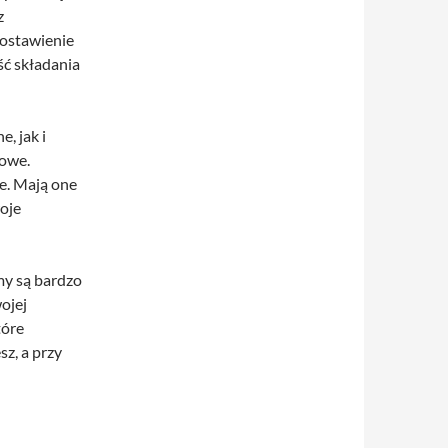
z
postawienie
ść składania
, jak i
rowe.
e. Mają one
oje
my są bardzo
ojej
tóre
z, a przy