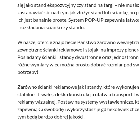
się jako stand ekspozycyjny czy stand na targi – nie musis
zastanawiać się nad tym jak złożyć stand lub ściankę, bo 
ich jest banalnie proste. System POP-UP zapewnia łatwo
i rozkładania ścianki czy standu.
W naszej ofercie znajdziecie Państwo zarówno wewnętrzne
zewnętrzne ścianki reklamowe i stojaki na imprezy plene
Posiadamy ścianki i standy dwustronne oraz jednostronn
różne wymiary więc można prosto dobrać rozmiar pod sw
potrzeby!
Zarówno ścianki reklamowe jak i standy, które wykonuje
stabilne i trwałe, a
l
ekka konstrukcja ułatwia transport Tw
reklamy wizualnej. Postaw na systemy wystawiennicze, k
zapewnią Ci swobodę i wykorzystasz je gdziekolwiek chces
tym będą bardzo dobrej jakości.