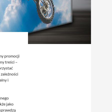
my promocji
ny treści –
rzystać
 zależności
lny i
żnego
kże jako
 sprawdzą