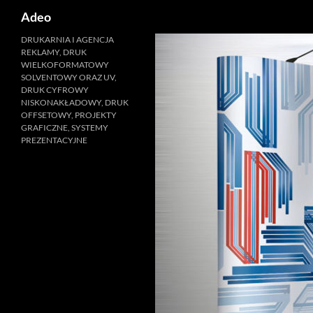
Szukaj
Adeo
Przejdź
DRUKARNIA I AGENCJA
REKLAMY, DRUK
do
WIELKOFORMATOWY
treści
SOLVENTOWY ORAZ UV,
DRUK CYFROWY
NISKONAKŁADOWY, DRUK
OFFSETOWY, PROJEKTY
GRAFICZNE, SYSTEMY
PREZENTACYJNE