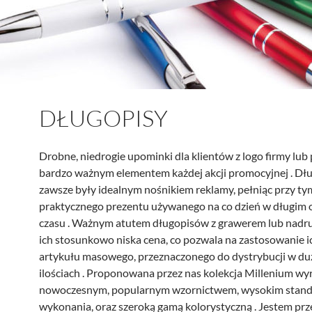
DŁUGOPISY
Drobne, niedrogie upominki dla klientów z logo firmy lub
bardzo ważnym elementem każdej akcji promocyjnej . Dł
zawsze były idealnym nośnikiem reklamy, pełniąc przy ty
praktycznego prezentu używanego na co dzień w długim 
czasu . Ważnym atutem długopisów z grawerem lub nadru
ich stosunkowo niska cena, co pozwala na zastosowanie i
artykułu masowego, przeznaczonego do dystrybucji w du
ilościach . Proponowana przez nas kolekcja Millenium wyr
nowoczesnym, popularnym wzornictwem, wysokim stan
wykonania, oraz szeroką gamą kolorystyczną . Jestem pr