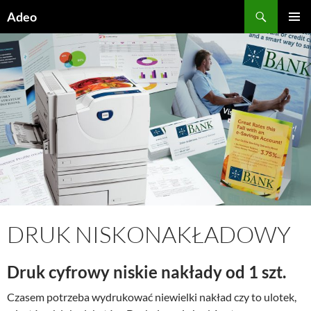
Przejdź
Szukaj
Adeo
do
MENU
treści
GŁÓWN
DRUK NISKONAKŁADOWY
Druk cyfrowy niskie nakłady od 1 szt.
Czasem potrzeba wydrukować niewielki nakład czy to ulotek,