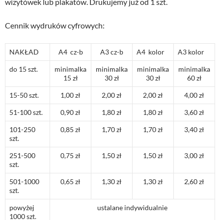
wizytówek lub plakatów. Drukujemy już od 1 szt.
Cennik wydruków cyfrowych:
NAKŁAD
A4 cz-b
A3 cz-b
A4 kolor
A3 kolor
do 15 szt.
minimalka
minimalka
minimalka
minimalka
15 zł
30 zł
30 zł
60 zł
15-50 szt.
1,00 zł
2,00 zł
2,00 zł
4,00 zł
51-100 szt.
0,90 zł
1,80 zł
1,80 zł
3,60 zł
101-250
0,85 zł
1,70 zł
1,70 zł
3,40 zł
szt.
251-500
0,75 zł
1,50 zł
1,50 zł
3,00 zł
szt.
501-1000
0,65 zł
1,30 zł
1,30 zł
2,60 zł
szt.
powyżej
ustalane indywidualnie
1000 szt.